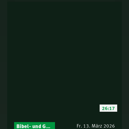
26:17
Bibel- und Gebetsstunde – Jeden Donnerstag neu: Vers-für-Vers-Auslegungen
Fr. 13. März 2026