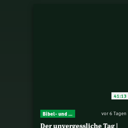
41:13
Bibel- und Gebetsstunde – Jeden Donnerstag neu: Vers-für-Vers-Auslegungen
vor 6 Tagen
Der unvergessliche Tag |