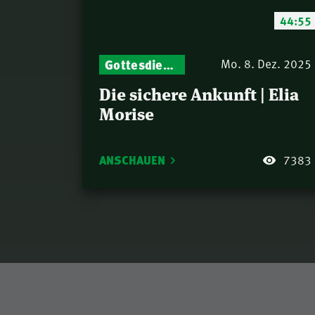
44:55
Gottesdienst-Botschaften – Jeden Sonntag neu: Aktuelle Predigten vom Mitternachtsruf
Mo. 8. Dez. 2025
Die sichere Ankunft | Elia
Morise
ANSCHAUEN
7383