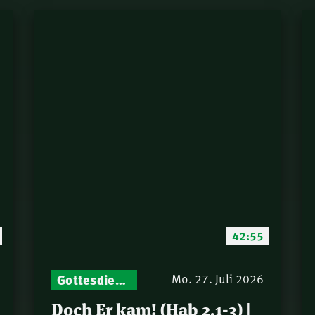
42:55
Gottesdienst-Botschaften – Jeden Sonntag neu: Aktuelle Predigten vom Mitternachtsruf
Mo. 27. Juli 2026
Doch Er kam! (Hab 2,1-3) |