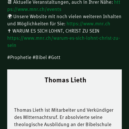
📆 Aktuelle Veranstaltungen, auch in Ihrer Nähe:
htt
ps://www.mnr.ch/events
🌍 Unsere Website mit noch vielen weiteren Inhalten
und Möglichkeiten für Sie:
https://www.mnr.ch
✝️ WARUM ES SICH LOHNT, CHRIST ZU SEIN
https://www.mnr.ch/warum-es-sich-lohnt-christ-zu-
sein
#Prophetie #Bibel #Gott
Thomas Lieth
Thomas Lieth ist Mitarbeiter und Verkündiger
des Mitternachtsruf. Er absolvierte seine
theologische Ausbildung an der Bibelschule