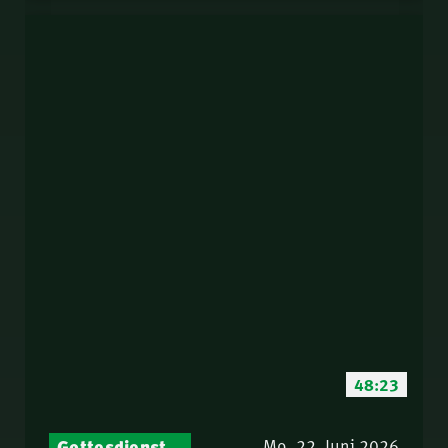
48:23
Gottesdienst-Botschaften – Jeden Sonntag neu: Aktuelle Predigten vom Mitternachtsruf
Mo. 22. Juni 2026