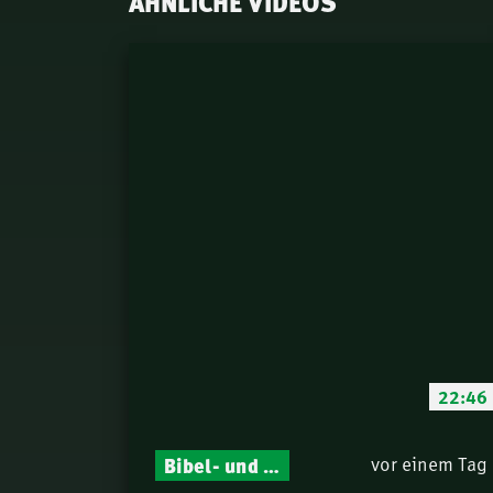
ÄHNLICHE VIDEOS
22:46
Bibel- und Gebetsstunde – Jeden Donnerstag neu: Vers-für-Vers-Auslegungen
vor einem Tag