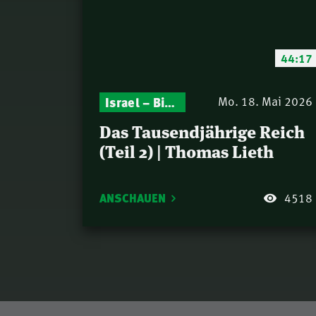
44:17
Gottesdienst-Botschaften – Jeden Sonntag neu: Aktuelle Predigten vom Mitternachtsruf
Israel – Biblische Perspektiven & aktuelle Einordnungen
Mo. 18. Mai 2026
Das Tausendjährige Reich
(Teil 2) | Thomas Lieth
ANSCHAUEN
4518