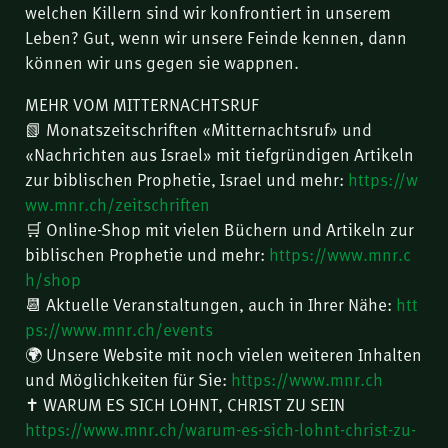
welchen Killern sind wir konfrontiert in unserem
Leben? Gut, wenn wir unsere Feinde kennen, dann
können wir uns gegen sie wappnen.
MEHR VOM MITTERNACHTSRUF
📗 Monatszeitschriften «Mitternachtsruf» und
«Nachrichten aus Israel» mit tiefgründigen Artikeln
zur biblischen Prophetie, Israel und mehr:
https://w
ww.mnr.ch/zeitschriften
🛒 Online-Shop mit vielen Büchern und Artikeln zur
biblischen Prophetie und mehr:
https://www.mnr.c
h/shop
📆 Aktuelle Veranstaltungen, auch in Ihrer Nähe:
htt
ps://www.mnr.ch/events
🌍 Unsere Website mit noch vielen weiteren Inhalten
und Möglichkeiten für Sie:
https://www.mnr.ch
✝️ WARUM ES SICH LOHNT, CHRIST ZU SEIN
https://www.mnr.ch/warum-es-sich-lohnt-christ-zu-