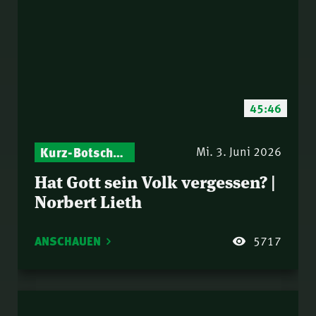
45:46
Kurz-Botschaften – Biblische Impulse mit Zukunft im Blick
Israel – Biblische Perspektiven & aktuelle Einordnungen
Mi. 3. Juni 2026
Hat Gott sein Volk vergessen? |
Norbert Lieth
ANSCHAUEN
5717