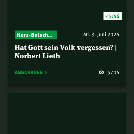
45:46
Kurz-Botschaften – Biblische Impulse mit Zukunft im Blick
Israel – Biblische Perspektiven & aktuelle Einordnungen
Mi. 3. Juni 2026
Hat Gott sein Volk vergessen? |
Norbert Lieth
ANSCHAUEN
5706