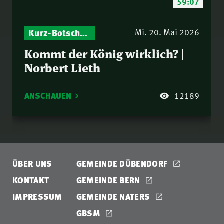
59:07
Kurz-Botschaften – Biblische Impulse mit Zukunft im Blick
Israel – Biblische Perspektiven & aktuelle Einordnungen
Mi. 20. Mai 2026
Kommt der König wirklich? |
Norbert Lieth
ANSCHAUEN
12189
ÜBER UNS
GEMEINDE DÜBENDORF
KONTAKT
GEMEINDE BERN
IMPRESSUM
GEMEINDE NATERS
GBSM