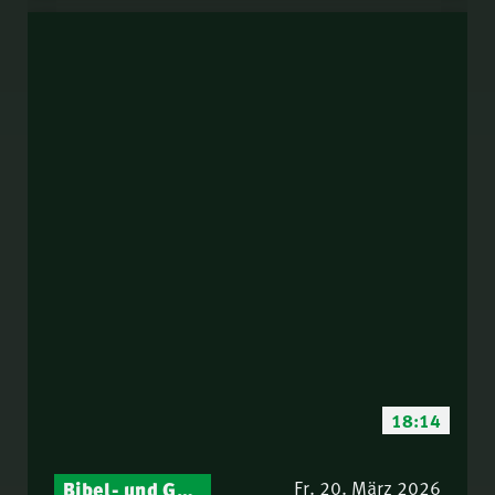
18:14
Bibel- und Gebetsstunde – Jeden Donnerstag neu: Vers-für-Vers-Auslegungen
Fr. 20. März 2026