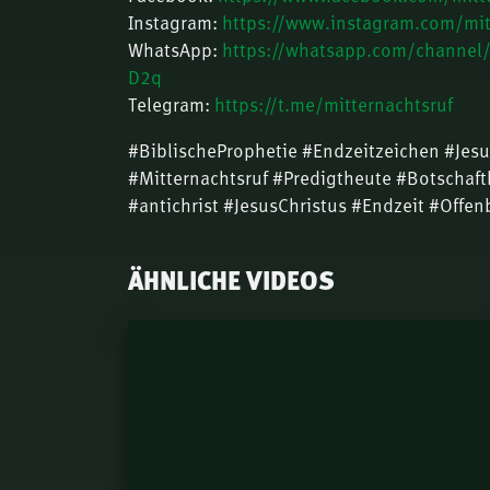
Instagram:
https://www.instagram.com/mit
WhatsApp:
https://whatsapp.com/channe
D2q
Telegram:
https://t.me/mitternachtsruf
#BiblischeProphetie #Endzeitzeichen #Je
#Mitternachtsruf #Predigtheute #Botschaft
#antichrist #JesusChristus #Endzeit #Offe
ÄHNLICHE VIDEOS