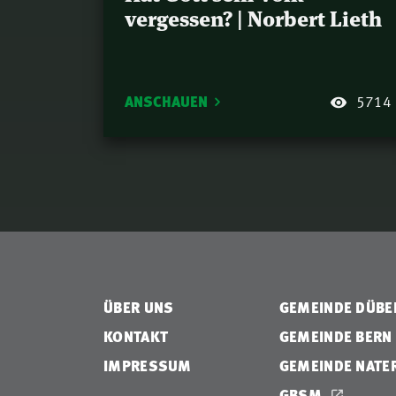
vergessen? | Norbert Lieth
ANSCHAUEN
5714
ÜBER UNS
GEMEINDE DÜB
KONTAKT
GEMEINDE BERN
IMPRESSUM
GEMEINDE NATE
GBSM