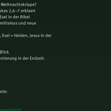
r Weihnachtskrippe?
ukas 2,6–7 erklaert
sel in der Bibel
semitismus und neue
 Esel = Heiden, Jesus in der
Blick
entierung in der Endzeit.
ote:
rnachtsruf