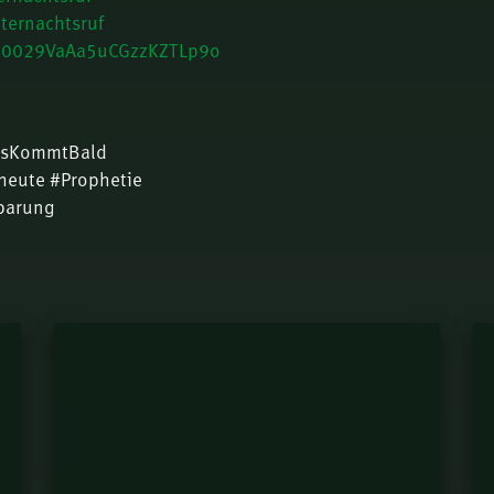
ternachtsruf
l/0029VaAa5uCGzzKZTLp9o
susKommtBald
heute #Prophetie
nbarung