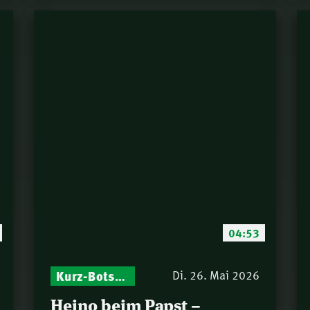
04:53
Kurz-Botschaften – Biblische Impulse mit Zukunft im Blick
Di. 26. Mai 2026
Heino beim Papst –