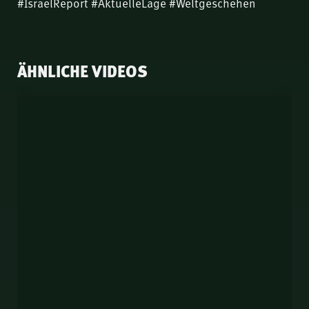
#IsraelReport #AktuelleLage #Weltgeschehen
ÄHNLICHE VIDEOS