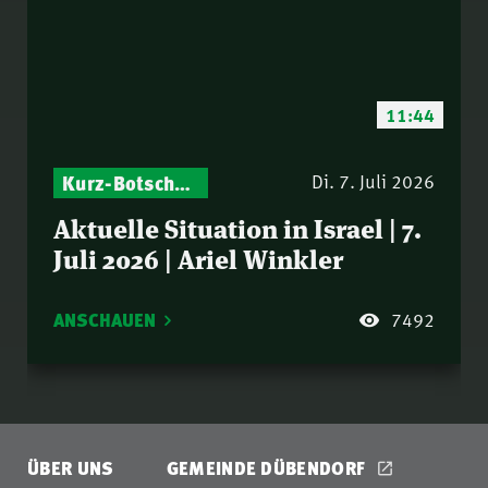
11:44
Kurz-Botschaften – Biblische Impulse mit Zukunft im Blick
Israel – Biblische Perspektiven & aktuelle Einordnungen
Di. 7. Juli 2026
Aktuelle Situation in Israel | 7.
Juli 2026 | Ariel Winkler
ANSCHAUEN
7492
ÜBER UNS
GEMEINDE DÜBENDORF