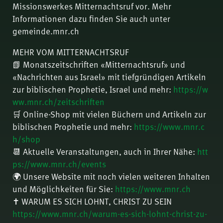
Missionswerkes Mitternachtsruf vor. Mehr
Informationen dazu finden Sie auch unter
gemeinde.mnr.ch
MEHR VOM MITTERNACHTSRUF
📗 Monatszeitschriften «Mitternachtsruf» und
«Nachrichten aus Israel» mit tiefgründigen Artikeln
zur biblischen Prophetie, Israel und mehr:
https://w
ww.mnr.ch/zeitschriften
🛒 Online-Shop mit vielen Büchern und Artikeln zur
biblischen Prophetie und mehr:
https://www.mnr.c
h/shop
📆 Aktuelle Veranstaltungen, auch in Ihrer Nähe:
htt
ps://www.mnr.ch/events
🌍 Unsere Website mit noch vielen weiteren Inhalten
und Möglichkeiten für Sie:
https://www.mnr.ch
✝️ WARUM ES SICH LOHNT, CHRIST ZU SEIN
https://www.mnr.ch/warum-es-sich-lohnt-christ-zu-