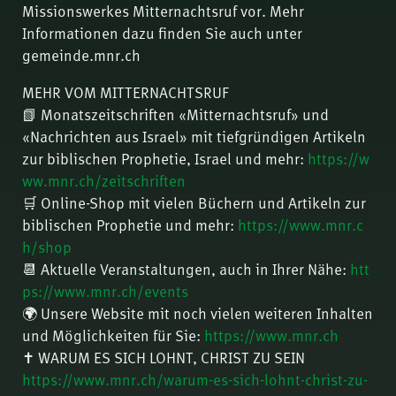
Missionswerkes Mitternachtsruf vor. Mehr
Informationen dazu finden Sie auch unter
gemeinde.mnr.ch
MEHR VOM MITTERNACHTSRUF
📗 Monatszeitschriften «Mitternachtsruf» und
«Nachrichten aus Israel» mit tiefgründigen Artikeln
zur biblischen Prophetie, Israel und mehr:
https://w
ww.mnr.ch/zeitschriften
🛒 Online-Shop mit vielen Büchern und Artikeln zur
biblischen Prophetie und mehr:
https://www.mnr.c
h/shop
📆 Aktuelle Veranstaltungen, auch in Ihrer Nähe:
htt
ps://www.mnr.ch/events
🌍 Unsere Website mit noch vielen weiteren Inhalten
und Möglichkeiten für Sie:
https://www.mnr.ch
✝️ WARUM ES SICH LOHNT, CHRIST ZU SEIN
https://www.mnr.ch/warum-es-sich-lohnt-christ-zu-