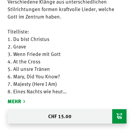
Verschiedene Klänge aus unterschiedlichen
Stilrichtungen formen kraftvolle Lieder, welche
Gott im Zentrum haben.
Titelliste:
1. Du bist Christus
2. Grave
3. Wenn Friede mit Gott
4. At the Cross
5. All unsre Tränen
6. Mary, Did You Know?
7. Majesty (Here I Am)
8. Eines Nachts wie heut
9. Yerushalayim shel zahav / Jerusalem, Jerusalem
MEHR
10. Wonderful, Merciful Savior
11. Jesus, Erlöser der Welt
CHF
15.00
12. Be Born in Me
13. Wüst ist das Land / Od yishama