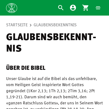
STARTSEITE
GLAUBENSBE­KENNT­NIS
GLAUBENSBE­KENNT­
NIS
ÜBER DIE BIBEL
Unser Glaube ist auf die Bibel als das unfehlbare,
vom Heiligen Geist inspirierte Wort Gottes
gegründet (1Kor 2,13; 1Th 2,13; 2Tim 3,16; 2Pt
1,19-21). Darum sind wir auch bemüht, den
«ganzen Ratschluss Gottes», der uns in Seinem Wort
gegeben ist, zu verkündigen (Mt 28,18-20; Apg