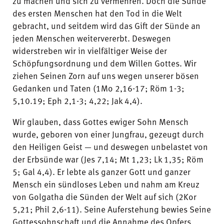
zu machen und sich zu vermehren. Doch die Sünde
des ersten Menschen hat den Tod in die Welt
gebracht, und seitdem wird das Gift der Sünde an
jeden Menschen weitervererbt. Deswegen
widerstreben wir in vielfältiger Weise der
Schöpfungsordnung und dem Willen Gottes. Wir
ziehen Seinen Zorn auf uns wegen unserer bösen
Gedanken und Taten (1Mo 2,16-17; Röm 1-3;
5,10.19; Eph 2,1-3; 4,22; Jak 4,4).
Wir glauben, dass Gottes ewiger Sohn Mensch
wurde, geboren von einer Jungfrau, gezeugt durch
den Heiligen Geist — und deswegen unbelastet von
der Erbsünde war (Jes 7,14; Mt 1,23; Lk 1,35; Röm
5; Gal 4,4). Er lebte als ganzer Gott und ganzer
Mensch ein sündloses Leben und nahm am Kreuz
von Golgatha die Sünden der Welt auf sich (2Kor
5,21; Phil 2,6-11). Seine Auferstehung bewies Seine
Gottessohnschaft und die Annahme des Opfers