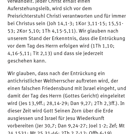
verwandelt. Jeder Christ erhält einen
Auferstehungsleib, wird sich vor dem
Preisrichterstuhl Christi verantworten und für immer
bei Christus sein (Joh 14,1-3; 1Kor 3,11-15; 15,51-
53; 2Kor 5,10; 1Th 4,15-5,11). Wir glauben nach
unserem Stand der Erkenntnis, dass die Entrückung
vor dem Tag des Herrn erfolgen wird (1Th 1,10;
4,16-5,11; Tit 2,13) und dass sie jederzeit
geschehen kann.
Wir glauben, dass nach der Entrückung ein
antichristlicher Weltherrscher auftreten wird, der
einen falschen Friedensbund mit Israel eingeht, und
damit der Tag des Herrn (Gottes Gericht) eingeleitet
wird (Jes 13,9ff.; 28,14-29; Dan 9,27; 2Th 2,3ff.). In
dieser Zeit wird Gott Seinen Zorn über die Erde
ausgiessen und Israel für Jesu Wiederkunft
vorbereiten (Jer 30,7; Dan 9,24-27; Joel 1-2; Zef; Mt
24,1531; Mt 25,31-46; 2Th 2,7-12; Offb 6-19).