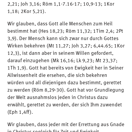
2,21; Joh 3,16; Röm 1,1-7.16-17; 10,9-13; 1Kor
1,18; 2Kor 5,21).
Wir glauben, dass Gott alle Menschen zum Heil
bestimmt hat (Hes 18,23; Röm 11,32; 1Tim 2,4; 2Pt
3,9). Der Mensch kann sich zwar nur durch Gottes
Wirken bekehren (Mt 11,27; Joh 3,27; 6,44.65; 1Kor
12,3), ist dann aber in seinem Willen gefordert,
darauf einzugehen (Mk 16,16; Lk 9,23; Mt 23,37;
1Th 1,9). Gott hat bereits von Ewigkeit her in Seiner
Allwissenheit die ersehen, die sich bekehren
würden und all diejenigen dazu bestimmt, gerettet
zu werden (Röm 8,29-30). Gott hat vor Grundlegung
der Welt ausnahmslos jeden in Christus dazu
erwählt, gerettet zu werden, der sich Ihm zuwendet
(Eph 1,4ff).
Wir glauben, dass jeder mit der Errettung aus Gnade
in Christus sogleich für Zeit und Ewigkeit