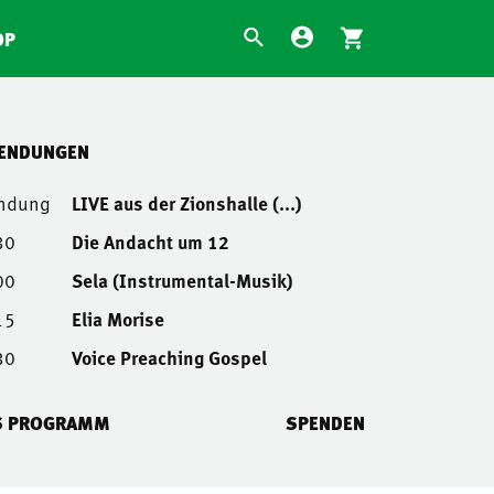
OP
SENDUNGEN
endung
LIVE aus der Zionshalle (...)
30
Die Andacht um 12
00
Sela (Instrumental-Musik)
15
Elia Morise
30
Voice Preaching Gospel
S PROGRAMM
SPENDEN