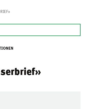
RIEF»
TIONEN
sserbrief»