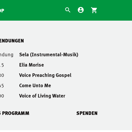
OP
SENDUNGEN
endung
Sela (Instrumental-Musik)
15
Elia Morise
30
Voice Preaching Gospel
45
Come Unto Me
00
Voice of Living Water
S PROGRAMM
SPENDEN