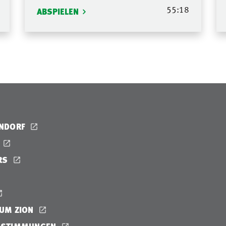
55:18
ABSPIELEN
ENDORF
RS
UM ZION