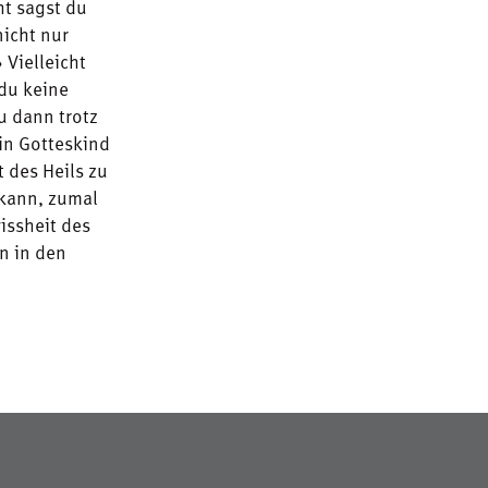
ht sagst du
nicht nur
 Vielleicht
du keine
u dann trotz
ein Gotteskind
 des Heils zu
 kann, zumal
issheit des
n in den