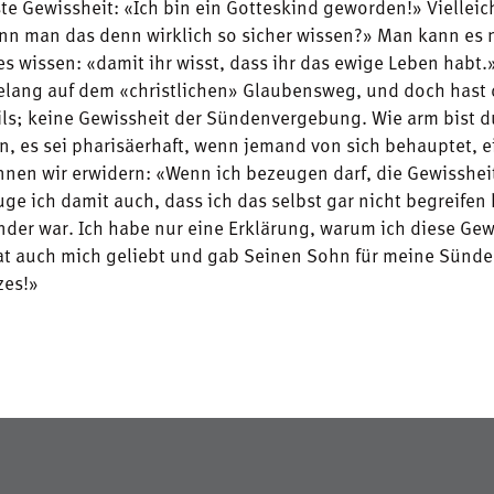
ste Gewissheit: «Ich bin ein Gotteskind geworden!» Vielleic
ann man das denn wirklich so sicher wissen?» Man kann es 
 wissen: «damit ihr wisst, dass ihr das ewige Leben habt.»
relang auf dem «christlichen» Glaubensweg, und doch hast 
ils; keine Gewissheit der Sündenvergebung. Wie arm bist d
n, es sei pharisäerhaft, wenn jemand von sich behauptet, 
nnen wir erwidern: «Wenn ich bezeugen darf, die Gewissheit
e ich damit auch, dass ich das selbst gar nicht begreifen
nder war. Ich habe nur eine Erklärung, warum ich diese Gew
hat auch mich geliebt und gab Seinen Sohn für meine Sünde
zes!»