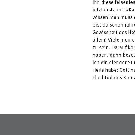
ihn diese felsenfe
jetzt erstaunt: «K
wissen man muss es
bist du schon jah
Gewissheit des He
allem! Viele meine
zu sein. Darauf kö
haben, dann bezeug
ich ein elender Sü
Heils habe: Gott 
Fluchtod des Kreu