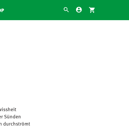
OP
wissheit
er Sünden
un durchströmt