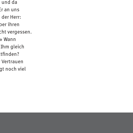
, und da
Er an uns
 der Herr:
ber ihren
cht vergessen.
?» Wann
 Ihm gleich
ttfinden?
r Vertrauen
gt noch viel