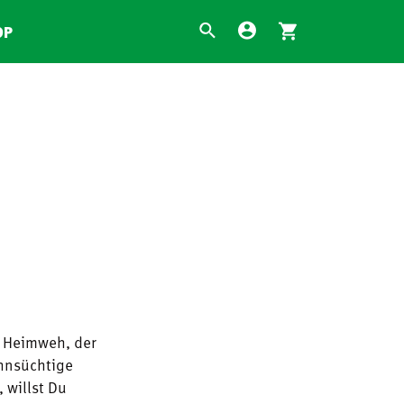
OP
s Heimweh, der
ehnsüchtige
 willst Du