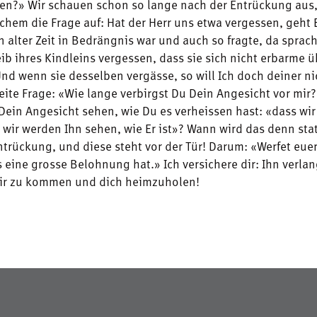
en?» Wir schauen schon so lange nach der Entrückung aus
hem die Frage auf: Hat der Herr uns etwa vergessen, geht 
in alter Zeit in Bedrängnis war und auch so fragte, da sprach
b ihres Kindleins vergessen, dass sie sich nicht erbarme ü
nd wenn sie desselben vergässe, so will Ich doch deiner ni
eite Frage: «Wie lange verbirgst Du Dein Angesicht vor mir
Dein Angesicht sehen, wie Du es verheissen hast: «dass wir
wir werden Ihn sehen, wie Er ist»? Wann wird das denn sta
ntrückung, und diese steht vor der Tür! Darum: «Werfet eue
 eine grosse Belohnung hat.» Ich versichere dir: Ihn verlan
ir zu kommen und dich heimzuholen!