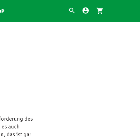
OP
fforderung des
s es auch
n, das ist gar