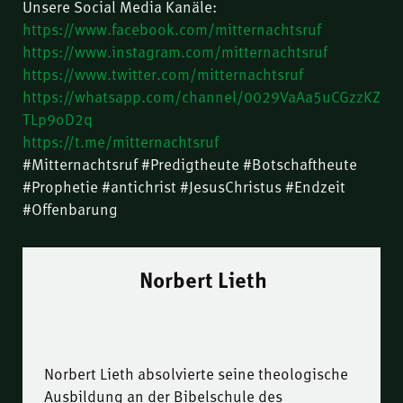
Unsere Social Media Kanäle:
https://www.facebook.com/mitternachtsruf
https://www.instagram.com/mitternachtsruf
https://www.twitter.com/mitternachtsruf
https://whatsapp.com/channel/0029VaAa5uCGzzKZ
TLp9oD2q
https://t.me/mitternachtsruf
#Mitternachtsruf #Predigtheute #Botschaftheute
#Prophetie #antichrist #JesusChristus #Endzeit
#Offenbarung
Norbert Lieth
Norbert Lieth absolvierte seine theologische
Ausbildung an der Bibelschule des