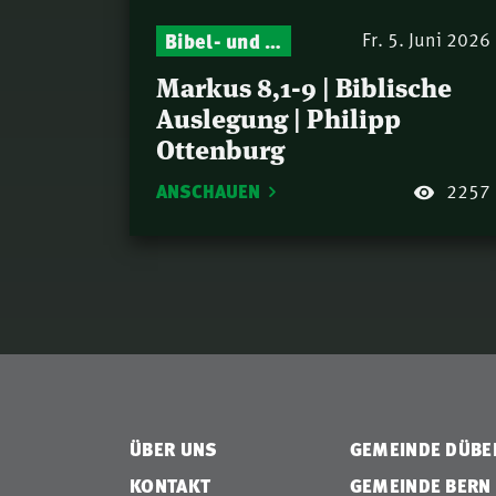
Bibel- und Gebetsstunde – Jeden Donnerstag neu: Vers-für-Vers-Auslegungen
Fr. 5. Juni 2026
Markus 8,1-9 | Biblische
Auslegung | Philipp
Ottenburg
ANSCHAUEN
2257
ÜBER UNS
GEMEINDE DÜB
KONTAKT
GEMEINDE BERN