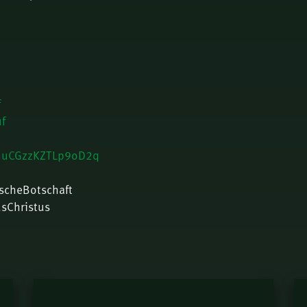
f
f
a5uCGzzKZTLp9oD2q
ischeBotschaft
usChristus