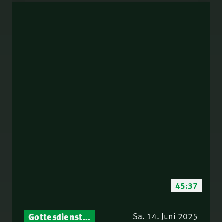
45:37
Gottesdienst-Botschaften – Jeden Sonntag neu: Aktuelle Predigten vom Mitternachtsruf
Sa. 14. Juni 2025