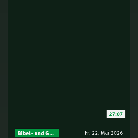
27:07
Bibel- und Gebetsstunde – Jeden Donnerstag neu: Vers-für-Vers-Auslegungen
Fr. 22. Mai 2026