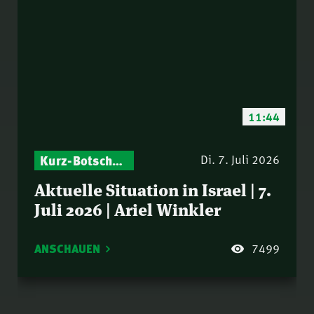
11:44
Kurz-Botschaften – Biblische Impulse mit Zukunft im Blick
Israel – Biblische Perspektiven & aktuelle Einordnungen
Di. 7. Juli 2026
Aktuelle Situation in Israel | 7.
Juli 2026 | Ariel Winkler
ANSCHAUEN
7499