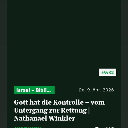
59:32
Israel – Biblische Perspektiven & aktuelle Einordnungen
Gottesdienst-Botschaften – Jeden Sonntag neu: Aktuelle Predigten vom Mitternachtsruf
Do. 9. Apr. 2026
Gott hat die Kontrolle – vom
Untergang zur Rettung |
Nathanael Winkler