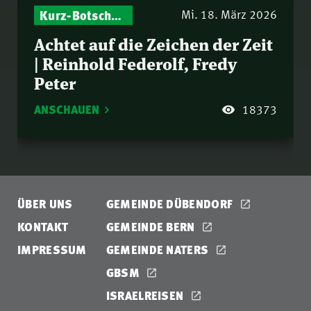
Kurz-Botschaften – Biblische Impulse mit Zukunft im Blick
Mi. 18. März 2026
Achtet auf die Zeichen der Zeit
| Reinhold Federolf, Fredy
Peter
ANSCHAUEN
18373
ÜBER UNS
GEMEINDE DÜBENDORF
KONTAKT
GEMEINDE BERN
IMPRESSUM
GEMEINDE NATERS
GBSM
ISRAELREISEN