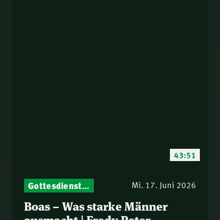
43:51
Gottesdienst-Botschaften – Jeden Sonntag neu: Aktuelle Predigten vom Mitternachtsruf
Mi. 17. Juni 2026
Boas – Was starke Männer
ausmacht | Fredy Peter