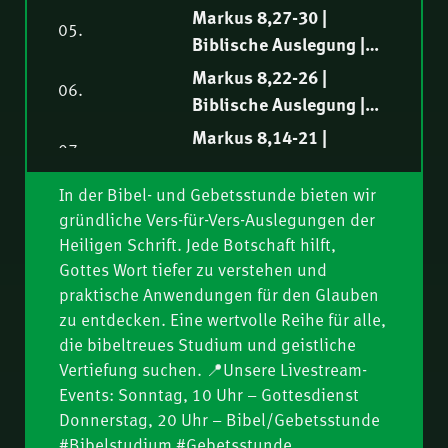
Markus Steiger
Fredy Peter
Markus 8,27-30 |
05.
Biblische Auslegung |
Philipp Ottenburg
Markus 8,22-26 |
06.
Biblische Auslegung |
Norbert Lieth
Markus 8,14-21 |
07.
Biblische Auslegung |
Ruben Lehmann
In der Bibel- und Gebetsstunde bieten wir
Markus 8,10-13 |
08.
gründliche Vers-für-Vers-Auslegungen der
Biblische Auslegung |
Heiligen Schrift. Jede Botschaft hilft,
Samuel Rindlisbacher
Markus 8,1-9 |
Gottes Wort tiefer zu verstehen und
09.
Biblische Auslegung |
praktische Anwendungen für den Glauben
Philipp Ottenburg
Markus 7,31-37 |
zu entdecken. Eine wertvolle Reihe für alle,
10.
Biblische Auslegung |
die bibeltreues Studium und geistliche
Vertiefung suchen. 📍Unsere Livestream-
Nathanael Winkler
Markus 7,24-30 |
11.
Events: Sonntag, 10 Uhr – Gottesdienst
Biblische Auslegung |
Donnerstag, 20 Uhr – Bibel/Gebetsstunde
Fredy Peter
Markus 7,14-23 |
#Bibelstudium #Gebetsstunde