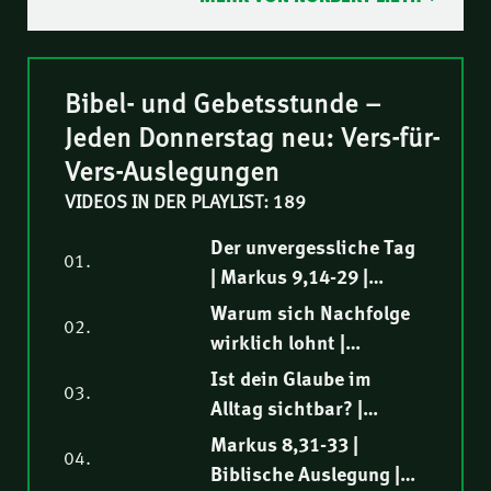
Bibel- und Gebetsstunde –
Jeden Donnerstag neu: Vers-für-
Vers-Auslegungen
VIDEOS IN DER PLAYLIST: 189
Der unvergessliche Tag
01.
| Markus 9,14-29 |
Biblische Auslegung |
Warum sich Nachfolge
02.
Elia Morise
wirklich lohnt |
Markus 9,1-13 |
Ist dein Glaube im
03.
Biblische Auslegung |
Alltag sichtbar? |
Tobias Rindlisbacher
Markus 8,34-38 |
Markus 8,31-33 |
04.
Biblische Auslegung |
Biblische Auslegung |