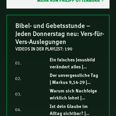
MEHR VON PHILIPP OTTENBURG
Bibel- und Gebetsstunde –
Jeden Donnerstag neu: Vers-für-
Vers-Auslegungen
VIDEOS IN DER PLAYLIST: 190
Ein falsches Jesusbild
01.
verändert alles |
Markus 9,30-32 |
Der unvergessliche Tag
02.
Biblische Auslegung |
| Markus 9,14-29 |
Thomas Lieth
Biblische Auslegung |
Warum sich Nachfolge
03.
Elia Morise
wirklich lohnt |
Markus 9,1-13 |
Ist dein Glaube im
04.
Biblische Auslegung |
Alltag sichtbar? |