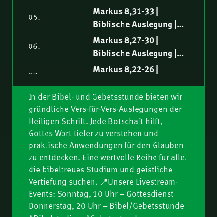
Tobias Rindlisbacher
Markus 8,34-38 |
Markus 8,31-33 |
05.
Biblische Auslegung |
Biblische Auslegung |
Markus Steiger
Fredy Peter
Markus 8,27-30 |
06.
Biblische Auslegung |
Philipp Ottenburg
Markus 8,22-26 |
07.
Biblische Auslegung |
Norbert Lieth
In der Bibel- und Gebetsstunde bieten wir
Markus 8,14-21 |
08.
gründliche Vers-für-Vers-Auslegungen der
Biblische Auslegung |
Heiligen Schrift. Jede Botschaft hilft,
Ruben Lehmann
Markus 8,10-13 |
Gottes Wort tiefer zu verstehen und
09.
Biblische Auslegung |
praktische Anwendungen für den Glauben
Samuel Rindlisbacher
Markus 8,1-9 |
zu entdecken. Eine wertvolle Reihe für alle,
10.
Biblische Auslegung |
die bibeltreues Studium und geistliche
Vertiefung suchen. 📍Unsere Livestream-
Philipp Ottenburg
Markus 7,31-37 |
11.
Events: Sonntag, 10 Uhr – Gottesdienst
Biblische Auslegung |
Donnerstag, 20 Uhr – Bibel/Gebetsstunde
Nathanael Winkler
Markus 7,24-30 |