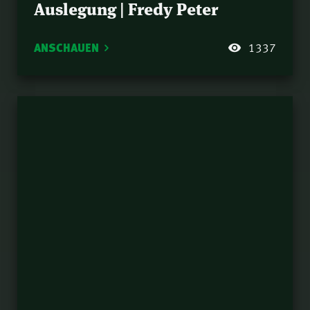
Auslegung | Fredy Peter
Römer 15,8-13 | Erich
57.
Maag
ANSCHAUEN
1337
Römer 15,4-7 | Samuel
58.
Rindlisbacher
Römer 14,19-23 |
59.
Thomas Lieth
Römer 14,13-18 |
60.
Stephan Beitze
Römer 14,9-12 |
61.
Samuel Rindlisbacher
Römer 14,5-8 | Norbert
62.
Lieth
Römer 14,1-4 |
63.
Nathanael Winkler
Römer 13,8-10 |