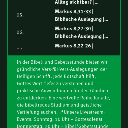
Alltag sichtbar? |
Tobias Rindlisbacher
Markus 8,34-38 |
Markus 8,31-33 |
05.
Biblische Auslegung |
Biblische Auslegung |
Markus Steiger
Fredy Peter
Markus 8,27-30 |
06.
Biblische Auslegung |
Philipp Ottenburg
Markus 8,22-26 |
07.
Biblische Auslegung |
Norbert Lieth
In der Bibel- und Gebetsstunde bieten wir
Markus 8,14-21 |
08.
gründliche Vers-für-Vers-Auslegungen der
Biblische Auslegung |
Heiligen Schrift. Jede Botschaft hilft,
Ruben Lehmann
Markus 8,10-13 |
Gottes Wort tiefer zu verstehen und
09.
Biblische Auslegung |
praktische Anwendungen für den Glauben
Samuel Rindlisbacher
Markus 8,1-9 |
zu entdecken. Eine wertvolle Reihe für alle,
10.
Biblische Auslegung |
die bibeltreues Studium und geistliche
Vertiefung suchen. 📍Unsere Livestream-
Philipp Ottenburg
Markus 7,31-37 |
11.
Events: Sonntag, 10 Uhr – Gottesdienst
Biblische Auslegung |
Donnerstag, 20 Uhr – Bibel/Gebetsstunde