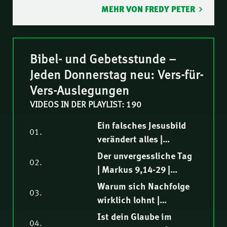
MEHR VON FREDY PETER
Bibel- und Gebetsstunde –
Jeden Donnerstag neu: Vers-für-
Vers-Auslegungen
VIDEOS IN DER PLAYLIST: 190
Ein falsches Jesusbild
01.
verändert alles |
Markus 9,30-32 |
Der unvergessliche Tag
02.
Biblische Auslegung |
| Markus 9,14-29 |
Thomas Lieth
Biblische Auslegung |
Warum sich Nachfolge
03.
Elia Morise
wirklich lohnt |
Markus 9,1-13 |
Ist dein Glaube im
04.
Biblische Auslegung |