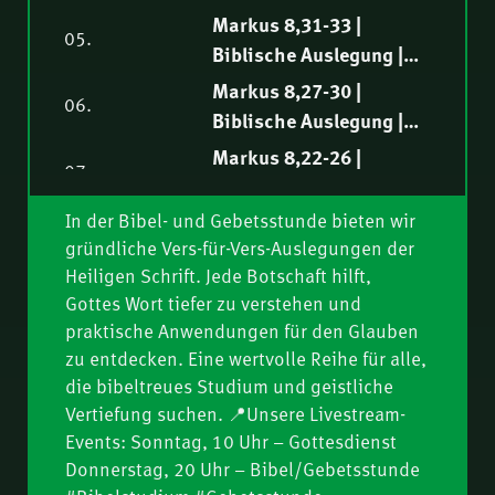
Tobias Rindlisbacher
Markus 8,34-38 |
Markus 8,31-33 |
05.
Biblische Auslegung |
Biblische Auslegung |
Markus Steiger
Fredy Peter
Markus 8,27-30 |
06.
Biblische Auslegung |
Philipp Ottenburg
Markus 8,22-26 |
07.
Biblische Auslegung |
Norbert Lieth
In der Bibel- und Gebetsstunde bieten wir
Markus 8,14-21 |
08.
gründliche Vers-für-Vers-Auslegungen der
Biblische Auslegung |
Heiligen Schrift. Jede Botschaft hilft,
Ruben Lehmann
Markus 8,10-13 |
Gottes Wort tiefer zu verstehen und
09.
Biblische Auslegung |
praktische Anwendungen für den Glauben
Samuel Rindlisbacher
Markus 8,1-9 |
zu entdecken. Eine wertvolle Reihe für alle,
10.
Biblische Auslegung |
die bibeltreues Studium und geistliche
Vertiefung suchen. 📍Unsere Livestream-
Philipp Ottenburg
Markus 7,31-37 |
11.
Events: Sonntag, 10 Uhr – Gottesdienst
Biblische Auslegung |
Donnerstag, 20 Uhr – Bibel/Gebetsstunde
Nathanael Winkler
Markus 7,24-30 |