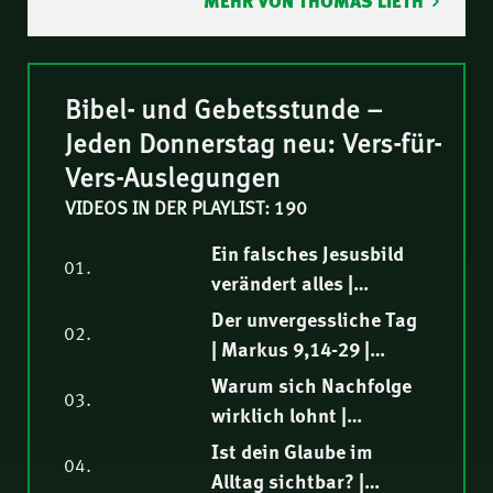
MEHR VON THOMAS LIETH
Bibel- und Gebetsstunde –
Jeden Donnerstag neu: Vers-für-
Vers-Auslegungen
VIDEOS IN DER PLAYLIST: 190
Ein falsches Jesusbild
01.
verändert alles |
Markus 9,30-32 |
Der unvergessliche Tag
02.
Biblische Auslegung |
| Markus 9,14-29 |
Thomas Lieth
Biblische Auslegung |
Warum sich Nachfolge
03.
Elia Morise
wirklich lohnt |
Markus 9,1-13 |
Ist dein Glaube im
04.
Biblische Auslegung |
Alltag sichtbar? |