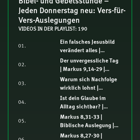
Bibel- und Gebetsstunde –
Jeden Donnerstag neu: Vers-für-
Vers-Auslegungen
VIDEOS IN DER PLAYLIST: 190
Ein falsches Jesusbild
01.
verändert alles |
Markus 9,30-32 |
Der unvergessliche Tag
02.
Biblische Auslegung |
| Markus 9,14-29 |
Thomas Lieth
Biblische Auslegung |
Warum sich Nachfolge
03.
Elia Morise
wirklich lohnt |
Markus 9,1-13 |
Ist dein Glaube im
04.
Biblische Auslegung |
Alltag sichtbar? |
Tobias Rindlisbacher
Markus 8,34-38 |
Markus 8,31-33 |
05.
Biblische Auslegung |
Biblische Auslegung |
Markus Steiger
Fredy Peter
Markus 8,27-30 |
06.