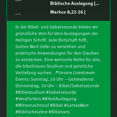
Biblische Auslegung |
Philipp Ottenburg
Markus 8,22-26 |
07.
Biblische Auslegung |
Norbert Lieth
In der Bibel- und Gebetsstunde bieten wir
Markus 8,14-21 |
08.
gründliche Vers-für-Vers-Auslegungen der
Biblische Auslegung |
Heiligen Schrift. Jede Botschaft hilft,
Ruben Lehmann
Markus 8,10-13 |
Gottes Wort tiefer zu verstehen und
09.
Biblische Auslegung |
praktische Anwendungen für den Glauben
Samuel Rindlisbacher
Markus 8,1-9 |
zu entdecken. Eine wertvolle Reihe für alle,
10.
Biblische Auslegung |
die bibeltreues Studium und geistliche
Vertiefung suchen. 📍Unsere Livestream-
Philipp Ottenburg
Markus 7,31-37 |
11.
Events: Sonntag, 10 Uhr – Gottesdienst
Biblische Auslegung |
Donnerstag, 20 Uhr – Bibel/Gebetsstunde
Nathanael Winkler
Markus 7,24-30 |
#Bibelstudium #Gebetsstunde
12.
Biblische Auslegung |
#VersFürVers #BibelAuslegung
Fredy Peter
#Mitternachtsruf #Bibel #GottesWort
Markus 7,14-23 |
13.
#BiblischeLehre #Bibelvers
Biblische Auslegung |