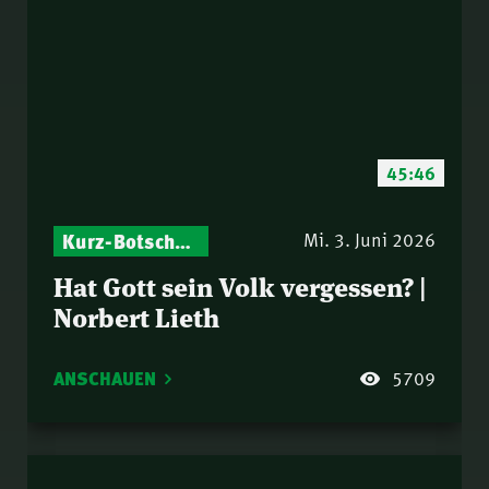
45:46
Kurz-Botschaften – Biblische Impulse mit Zukunft im Blick
Israel – Biblische Perspektiven & aktuelle Einordnungen
Mi. 3. Juni 2026
Hat Gott sein Volk vergessen? |
Norbert Lieth
ANSCHAUEN
5709