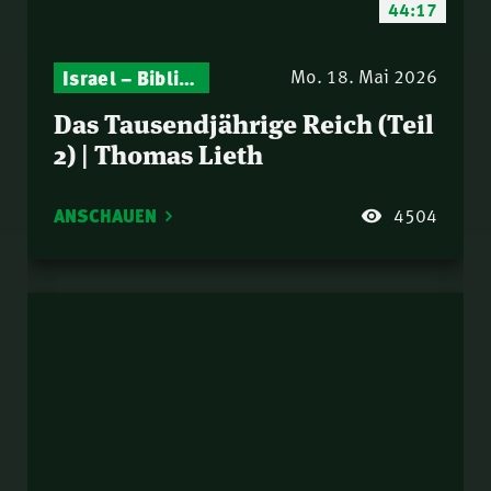
44:17
Israel – Biblische Perspektiven & aktuelle Einordnungen
Gottesdienst-Botschaften – Jeden Sonntag neu: Aktuelle Predigten vom Mitternachtsruf
Mo. 18. Mai 2026
Das Tausendjährige Reich (Teil
2) | Thomas Lieth
ANSCHAUEN
4504