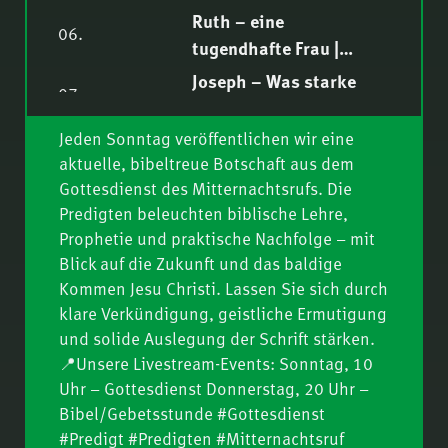
Hartmut Jaeger
Ruth – eine
06.
tugendhafte Frau |
Nathanael Winkler
Joseph – Was starke
07.
Männer ausmacht |
Fredy Peter
Jeden Sonntag veröffentlichen wir eine
Bis zur bestimmten
08.
aktuelle, bibeltreue Botschaft aus dem
Zeit – wenn das Böse
Gottesdienst des Mitternachtsrufs. Die
seinen Höhepunkt
Tychikus – Was starke
Predigten beleuchten biblische Lehre,
09.
erreicht (Dan 11) | Teil
Männer ausmacht |
Prophetie und praktische Nachfolge – mit
2 | P. Ottenburg
Hartmut Jaeger
Die Tempelrede (Jer 7) |
Blick auf die Zukunft und das baldige
10.
Thomas Lieth
Kommen Jesu Christi. Lassen Sie sich durch
klare Verkündigung, geistliche Ermutigung
Boas – Was starke
11.
und solide Auslegung der Schrift stärken.
Männer ausmacht |
📍Unsere Livestream-Events: Sonntag, 10
Fredy Peter
Fit für die Zukunft:
Uhr – Gottesdienst Donnerstag, 20 Uhr –
12.
Jesus Christus bereitet
Bibel/Gebetsstunde #Gottesdienst
seine Leute vor (Joh
#Predigt #Predigten #Mitternachtsruf
Für ihn erkauft, für ihn