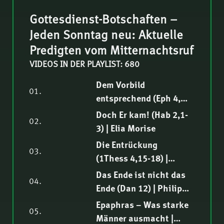
Gottesdienst-Botschaften –
Jeden Sonntag neu: Aktuelle
Predigten vom Mitternachtsruf
VIDEOS IN DER PLAYLIST: 680
Dem Vorbild
01.
entsprechend (Eph 4,1-
16) | Samuel
Doch Er kam! (Hab 2,1-
02.
Rindlisbacher
3) | Elia Morise
Die Entrückung
03.
(1Thess 4,15-18) |
Hendrik Malgo
Das Ende ist nicht das
04.
Ende (Dan 12) | Philipp
Ottenburg
Epaphras – Was starke
05.
Männer ausmacht |