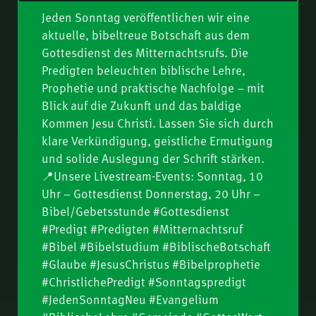
Fredy Peter
Jeden Sonntag veröffentlichen wir eine
Bis zur bestimmten
08.
aktuelle, bibeltreue Botschaft aus dem
Zeit – wenn das Böse
Gottesdienst des Mitternachtsrufs. Die
seinen Höhepunkt
Tychikus – Was starke
Predigten beleuchten biblische Lehre,
09.
erreicht (Dan 11) | Teil
Männer ausmacht |
Prophetie und praktische Nachfolge – mit
2 | P. Ottenburg
Hartmut Jaeger
Die Tempelrede (Jer 7) |
Blick auf die Zukunft und das baldige
10.
Thomas Lieth
Kommen Jesu Christi. Lassen Sie sich durch
klare Verkündigung, geistliche Ermutigung
Boas – Was starke
11.
und solide Auslegung der Schrift stärken.
Männer ausmacht |
📍Unsere Livestream-Events: Sonntag, 10
Fredy Peter
Fit für die Zukunft:
Uhr – Gottesdienst Donnerstag, 20 Uhr –
12.
Jesus Christus bereitet
Bibel/Gebetsstunde #Gottesdienst
seine Leute vor (Joh
#Predigt #Predigten #Mitternachtsruf
Für ihn erkauft, für ihn
13.
13–17) | Hartmut
#Bibel #Bibelstudium #BiblischeBotschaft
bereit (Tit 2,14) |
#Glaube #JesusChristus #Bibelprophetie
Jaeger
Nathanael Winkler
Suchet der Stadt
#ChristlichePredigt #Sonntagspredigt
14.
Bestes (Jer 29,7) |
#JedenSonntagNeu #Evangelium
Nathanael Winkler
Die Gemeinde –