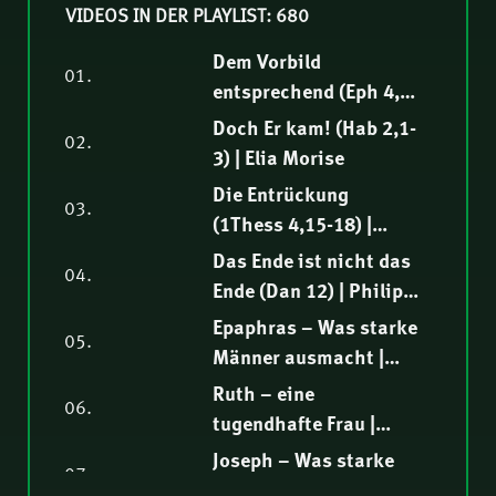
VIDEOS IN DER PLAYLIST: 680
Dem Vorbild
01.
entsprechend (Eph 4,1-
16) | Samuel
Doch Er kam! (Hab 2,1-
02.
Rindlisbacher
3) | Elia Morise
Die Entrückung
03.
(1Thess 4,15-18) |
Hendrik Malgo
Das Ende ist nicht das
04.
Ende (Dan 12) | Philipp
Ottenburg
Epaphras – Was starke
05.
Männer ausmacht |
Hartmut Jaeger
Ruth – eine
06.
tugendhafte Frau |
Nathanael Winkler
Joseph – Was starke
07.
Männer ausmacht |