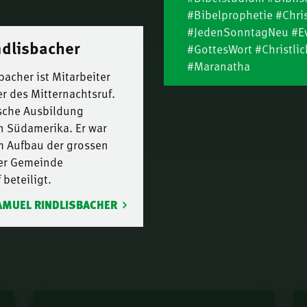
berei
#Bibelprophetie #Chri
Hart
Für i
#JedenSonntagNeu #Ev
13.
dlisbacher
Nath
#GottesWort #Christl
#Maranatha
Suche
acher ist Mitarbeiter
14.
Nath
r des Mitternachtsruf.
sche Ausbildung
Die 
15.
in Südamerika. Er war
Geist
 Aufbau der grossen
Das T
der Gemeinde
16.
Thom
 beteiligt.
Mutte
17.
AMUEL RINDLISBACHER
Lieth
Die W
18.
Joha
Das T
19.
Thom