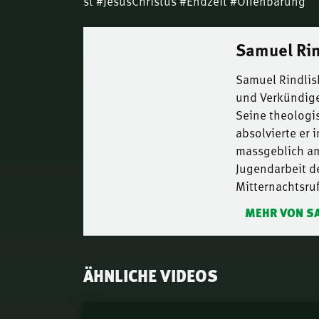
st #JesusChristus #Endzeit #Offenbarung
Samuel Rin
Samuel Rindlisb
und Verkündige
Seine theologi
absolvierte er 
massgeblich am
Jugendarbeit 
Mitternachtsruf
MEHR VON S
ÄHNLICHE VIDEOS