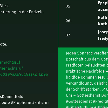
Epap
Blick
05.
ausm
entierung in der Endzeit.
Ruth 
06.
Nath
Jose
07.
Fredy
ote:
Bis z
08.
seine
Jeden Sonntag veröffen
Botschaft aus dem Gott
2 | P
Tych
rnachtsruf
09.
Predigten beleuchten b
ausm
ternachtsruf
praktische Nachfolge –
l/0029VaAa5uCGzzKZTLp9o
baldige Kommen Jesu Ch
Die T
10.
Verkündigung, geistli
der Schrift stärken. 
Boas
11.
Uhr – Gottesdienst Do
Fredy
susKommtBald
#Gottesdienst #Predigt
heute #Prophetie #antichri
Fit f
12.
#Bibelstudium #Biblis