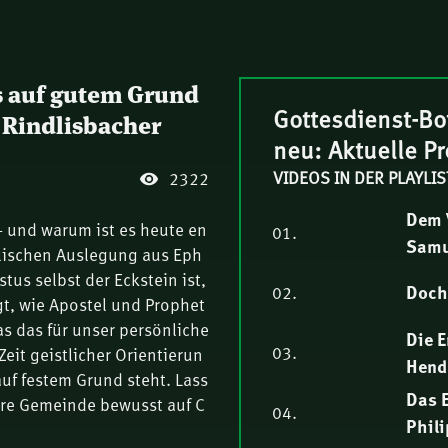
s auf gutem Grund
Gottesdienst-Bo
l Rindlisbacher
neu: Aktuelle P
VIDEOS IN DER PLAYLIS
2322
Dem V
 und warum ist es heute en
01.
Samu
blischen Auslegung aus Eph
tus selbst der Eckstein ist,
Doch 
02.
igt, wie Apostel und Prophet
s das für unser persönliche
Die E
03.
eit geistlicher Orientierun
Hend
auf festem Grund steht. Lass
Das E
Ihre Gemeinde bewusst auf C
04.
Phil