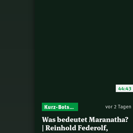
44:43
Kurz-Botschaften – Biblische Impulse mit Zukunft im Blick
vor 2 Tagen
Was bedeutet Maranatha?
| Reinhold Federolf,