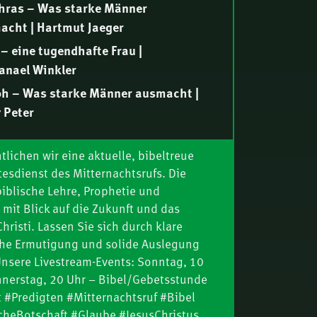
hras – Was starke Männer
acht | Hartmut Jaeger
– eine tugendhafte Frau |
anael Winkler
ph – Was starke Männer ausmacht |
 Peter
ur bestimmten Zeit – wenn das Böse
n Höhepunkt erreicht (Dan 11) | Teil
tlichen wir eine aktuelle, bibeltreue
esdienst des Mitternachtsrufs. Die
. Ottenburg
ikus – Was starke Männer
iblische Lehre, Prophetie und
acht | Hartmut Jaeger
 mit Blick auf die Zukunft und das
risti. Lassen Sie sich durch klare
empelrede (Jer 7) | Thomas Lieth
che Ermutigung und solide Auslegung
Unsere Livestream-Events: Sonntag, 10
 – Was starke Männer ausmacht |
nnerstag, 20 Uhr – Bibel/Gebetsstunde
 Peter
 #Predigten #Mitternachtsruf #Bibel
ür die Zukunft: Jesus Christus
cheBotschaft #Glaube #JesusChristus