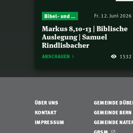
Bibel- und Gebetsstunde – Jeden Donnerstag neu: Vers-für-Vers-Auslegungen
Fr. 12. Juni 2026
Markus 8,10-13 | Biblische
Auslegung | Samuel
Rindlisbacher
ANSCHAUEN
1532
ÜBER UNS
GEMEINDE DÜB
KONTAKT
GEMEINDE BERN
IMPRESSUM
GEMEINDE NATE
GBSM