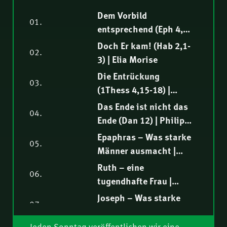
Dem Vorbild
01.
entsprechend (Eph 4,1-
16) | Samuel
Doch Er kam! (Hab 2,1-
02.
Rindlisbacher
3) | Elia Morise
Die Entrückung
03.
(1Thess 4,15-18) |
Hendrik Malgo
Das Ende ist nicht das
04.
Ende (Dan 12) | Philipp
Ottenburg
Epaphras – Was starke
05.
Männer ausmacht |
Hartmut Jaeger
Ruth – eine
06.
tugendhafte Frau |
Nathanael Winkler
Joseph – Was starke
07.
Männer ausmacht |
Fredy Peter
Jeden Sonntag veröffentlichen wir eine