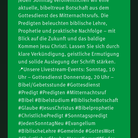
Bis zur bestimmten
08.
aktuelle, bibeltreue Botschaft aus dem
Zeit – wenn das Böse
Gottesdienst des Mitternachtsrufs. Die
seinen Höhepunkt
Tychikus – Was starke
Predigten beleuchten biblische Lehre,
09.
erreicht (Dan 11) | Teil
Männer ausmacht |
Prophetie und praktische Nachfolge – mit
2 | P. Ottenburg
Hartmut Jaeger
Die Tempelrede (Jer 7) |
Blick auf die Zukunft und das baldige
10.
Thomas Lieth
Kommen Jesu Christi. Lassen Sie sich durch
klare Verkündigung, geistliche Ermutigung
Boas – Was starke
11.
und solide Auslegung der Schrift stärken.
Männer ausmacht |
📍Unsere Livestream-Events: Sonntag, 10
Fredy Peter
Fit für die Zukunft:
Uhr – Gottesdienst Donnerstag, 20 Uhr –
12.
Jesus Christus bereitet
Bibel/Gebetsstunde #Gottesdienst
seine Leute vor (Joh
#Predigt #Predigten #Mitternachtsruf
Für ihn erkauft, für ihn
13.
13–17) | Hartmut
#Bibel #Bibelstudium #BiblischeBotschaft
bereit (Tit 2,14) |
#Glaube #JesusChristus #Bibelprophetie
Jaeger
Nathanael Winkler
Suchet der Stadt
#ChristlichePredigt #Sonntagspredigt
14.
Bestes (Jer 29,7) |
#JedenSonntagNeu #Evangelium
Nathanael Winkler
Die Gemeinde –
#BiblischeLehre #Gemeinde #GottesWort
15.