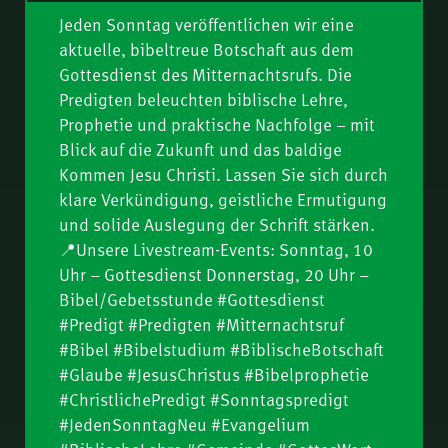
Fredy Peter
Jeden Sonntag veröffentlichen wir eine
Bis zur bestimmten
08.
aktuelle, bibeltreue Botschaft aus dem
Zeit – wenn das Böse
Gottesdienst des Mitternachtsrufs. Die
seinen Höhepunkt
Tychikus – Was starke
Predigten beleuchten biblische Lehre,
09.
erreicht (Dan 11) | Teil
Männer ausmacht |
Prophetie und praktische Nachfolge – mit
2 | P. Ottenburg
Hartmut Jaeger
Die Tempelrede (Jer 7) |
Blick auf die Zukunft und das baldige
10.
Thomas Lieth
Kommen Jesu Christi. Lassen Sie sich durch
klare Verkündigung, geistliche Ermutigung
Boas – Was starke
11.
und solide Auslegung der Schrift stärken.
Männer ausmacht |
📍Unsere Livestream-Events: Sonntag, 10
Fredy Peter
Fit für die Zukunft:
Uhr – Gottesdienst Donnerstag, 20 Uhr –
12.
Jesus Christus bereitet
Bibel/Gebetsstunde #Gottesdienst
seine Leute vor (Joh
#Predigt #Predigten #Mitternachtsruf
Für ihn erkauft, für ihn
13.
13–17) | Hartmut
#Bibel #Bibelstudium #BiblischeBotschaft
bereit (Tit 2,14) |
#Glaube #JesusChristus #Bibelprophetie
Jaeger
Nathanael Winkler
Suchet der Stadt
#ChristlichePredigt #Sonntagspredigt
14.
Bestes (Jer 29,7) |
#JedenSonntagNeu #Evangelium
Nathanael Winkler
Die Gemeinde –