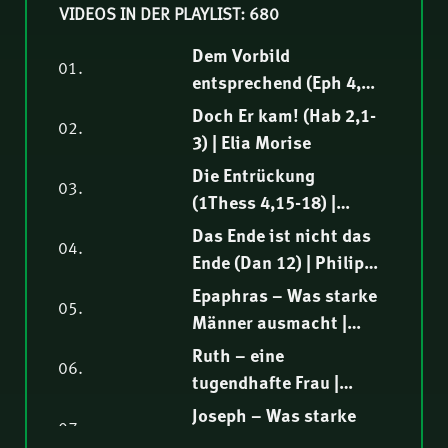
VIDEOS IN DER PLAYLIST: 680
Dem Vorbild
01.
entsprechend (Eph 4,1-
16) | Samuel
Doch Er kam! (Hab 2,1-
02.
Rindlisbacher
3) | Elia Morise
Die Entrückung
03.
(1Thess 4,15-18) |
Hendrik Malgo
Das Ende ist nicht das
04.
Ende (Dan 12) | Philipp
Ottenburg
Epaphras – Was starke
05.
Männer ausmacht |
Hartmut Jaeger
Ruth – eine
06.
tugendhafte Frau |
Nathanael Winkler
Joseph – Was starke
07.
Männer ausmacht |