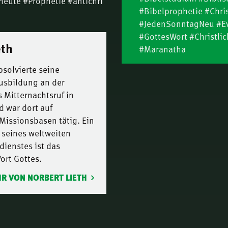
heute #Prophetie #antichri
berei
#Bibelprophetie #Chri
Hart
Für i
#JedenSonntagNeu #Ev
13.
Nath
#GottesWort #Christl
eth
#Maranatha
Suche
14.
Nath
bsolvierte seine
usbildung an der
Die 
15.
 Mitternachtsruf in
Geist
 war dort auf
Das T
Missionsbasen tätig. Ein
16.
Thom
 seines weltweiten
Mutte
ienstes ist das
17.
Lieth
ort Gottes.
Die W
R VON NORBERT LIETH
18.
Joha
Das T
19.
Thom