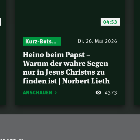
Von G
35.
Putz
04:53
Eine 
36.
Putz
Kurz-Botschaften – Biblische Impulse mit Zukunft im Blick
Di. 26. Mai 2026
Die 
37.
Grund
Heino beim Papst –
Rind
Warum der wahre Segen
Hande
38.
nur in Jesus Christus zu
Mind
finden ist | Norbert Lieth
Die 3
39.
ANSCHAUEN
4373
Lot –
40.
13.19
Wiss
41.
Sünd
Bis z