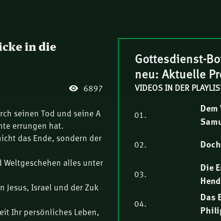
icke in die
Gottesdienst-Bo
neu: Aktuelle P
VIDEOS IN DER PLAYLIS
6897
Dem V
urch seinen Tod und seine A
01.
Samu
hte errungen hat.
nicht das Ende, sondern der
Doch 
02.
nd Weltgeschehen alles unter
Die E
03.
Hend
 Jesus, Israel und der Zuk
Das E
04.
Phil
eit Ihr persönliches Leben,