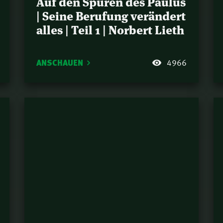
Auf den Spuren des Paulus
Einb
| Seine Berufung verändert
Norbe
Gott 
alles | Teil 1 | Norbert Lieth
28.
Samu
Der u
29.
ANSCHAUEN
4966
13) |
Welt 
30.
Otte
Wiss
31.
Lieth
Esth
32.
| Nat
Niko
33.
(Joh 
Gott 
34.