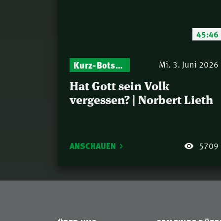
45:46
Israel – Biblische Perspektiven & aktuelle Einordnungen
Kurz-Botschaften – Biblische Impulse mit Zukunft im Blick
Mi. 3. Juni 2026
Hat Gott sein Volk
vergessen? | Norbert Lieth
ANSCHAUEN
5709