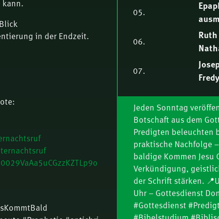
 kann.
Epap
05.
ausm
Blick
Ruth 
entierung in der Endzeit.
06.
Nath
Jose
07.
Fredy
Bis z
08.
ote:
seine
Jeden Sonntag veröffen
Botschaft aus dem Gott
2 | P
Tych
09.
Predigten beleuchten b
ausm
rnachtsruf
praktische Nachfolge –
ternachtsruf
baldige Kommen Jesu Ch
Die T
10.
l/0029VaAa5uCGzzKZTLp9o
Verkündigung, geistli
der Schrift stärken. 
Boas
11.
Uhr – Gottesdienst Do
Fredy
#Gottesdienst #Predigt
susKommtBald
Fit f
12.
#Bibelstudium #Biblis