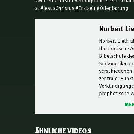
#Mitternachtsruf #Predigtheute #Botschaft
st #JesusChristus #Endzeit #Offenbarung
Norbert Li
Norbert Lieth a
theologische A
Bibelschule des
Südamerika und
verschiedenen 
zentraler Punkt
Verkündigungsd
prophetische W
MEH
ÄHNLICHE VIDEOS