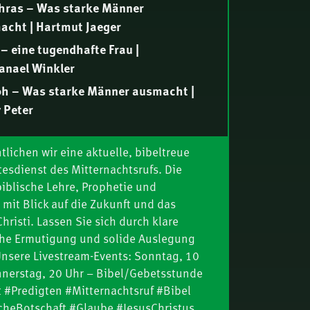
hras – Was starke Männer
acht | Hartmut Jaeger
– eine tugendhafte Frau |
anael Winkler
ph – Was starke Männer ausmacht |
 Peter
ur bestimmten Zeit – wenn das Böse
n Höhepunkt erreicht (Dan 11) | Teil
tlichen wir eine aktuelle, bibeltreue
esdienst des Mitternachtsrufs. Die
. Ottenburg
ikus – Was starke Männer
iblische Lehre, Prophetie und
acht | Hartmut Jaeger
 mit Blick auf die Zukunft und das
risti. Lassen Sie sich durch klare
empelrede (Jer 7) | Thomas Lieth
che Ermutigung und solide Auslegung
Unsere Livestream-Events: Sonntag, 10
 – Was starke Männer ausmacht |
nnerstag, 20 Uhr – Bibel/Gebetsstunde
 Peter
 #Predigten #Mitternachtsruf #Bibel
ür die Zukunft: Jesus Christus
cheBotschaft #Glaube #JesusChristus