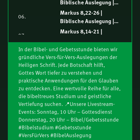
Biblische Auslegung |
Philipp Ottenburg
Markus 8,22-26 |
06.
Biblische Auslegung |
Norbert Lieth
Markus 8,14-21 |
07.
Biblische Auslegung |
Ruben Lehmann
In der Bibel- und Gebetsstunde bieten wir
Markus 8,10-13 |
08.
gründliche Vers-für-Vers-Auslegungen der
Biblische Auslegung |
Heiligen Schrift. Jede Botschaft hilft,
Samuel Rindlisbacher
Markus 8,1-9 |
Gottes Wort tiefer zu verstehen und
09.
Biblische Auslegung |
praktische Anwendungen für den Glauben
Philipp Ottenburg
Markus 7,31-37 |
zu entdecken. Eine wertvolle Reihe für alle,
10.
Biblische Auslegung |
die bibeltreues Studium und geistliche
Vertiefung suchen. 📍Unsere Livestream-
Nathanael Winkler
Markus 7,24-30 |
11.
Events: Sonntag, 10 Uhr – Gottesdienst
Biblische Auslegung |
Donnerstag, 20 Uhr – Bibel/Gebetsstunde
Fredy Peter
Markus 7,14-23 |
#Bibelstudium #Gebetsstunde
12.
Biblische Auslegung |
#VersFürVers #BibelAuslegung