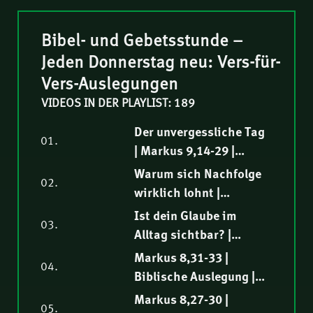
Bibel- und Gebetsstunde –
Jeden Donnerstag neu: Vers-für-
Vers-Auslegungen
VIDEOS IN DER PLAYLIST: 189
Der unvergessliche Tag
01.
| Markus 9,14-29 |
Biblische Auslegung |
Warum sich Nachfolge
02.
Elia Morise
wirklich lohnt |
Markus 9,1-13 |
Ist dein Glaube im
03.
Biblische Auslegung |
Alltag sichtbar? |
Tobias Rindlisbacher
Markus 8,34-38 |
Markus 8,31-33 |
04.
Biblische Auslegung |
Biblische Auslegung |
Markus Steiger
Fredy Peter
Markus 8,27-30 |
05.