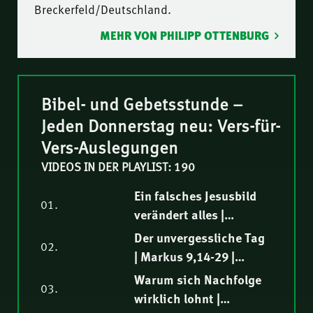
Breckerfeld/Deutschland.
MEHR VON PHILIPP OTTENBURG
Bibel- und Gebetsstunde –
Jeden Donnerstag neu: Vers-für-
Vers-Auslegungen
VIDEOS IN DER PLAYLIST: 190
Ein falsches Jesusbild
01.
verändert alles |
Markus 9,30-32 |
Der unvergessliche Tag
02.
Biblische Auslegung |
| Markus 9,14-29 |
Thomas Lieth
Biblische Auslegung |
Warum sich Nachfolge
03.
Elia Morise
wirklich lohnt |