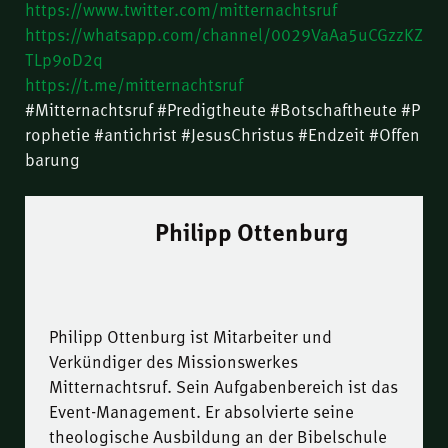
https://www.twitter.com/mitternachtsruf
https://whatsapp.com/channel/0029VaAa5uCGzzKZ
TLp9oD2q
https://t.me/mitternachtsruf
#Mitternachtsruf #Predigtheute #Botschaftheute #P
rophetie #antichrist #JesusChristus #Endzeit #Offen
barung
Philipp Ottenburg
Philipp Ottenburg ist Mitarbeiter und
Verkündiger des Missionswerkes
Mitternachtsruf. Sein Aufgabenbereich ist das
Event-Management. Er absolvierte seine
theologische Ausbildung an der Bibelschule