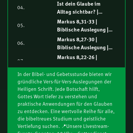
Markus 9,1-13 |
Ist dein Glaube im
04.
Biblische Auslegung |
Alltag sichtbar? |
Tobias Rindlisbacher
Markus 8,34-38 |
Markus 8,31-33 |
05.
Biblische Auslegung |
Biblische Auslegung |
Markus Steiger
Fredy Peter
Markus 8,27-30 |
06.
Biblische Auslegung |
Philipp Ottenburg
Markus 8,22-26 |
07.
Biblische Auslegung |
Norbert Lieth
In der Bibel- und Gebetsstunde bieten wir
Markus 8,14-21 |
08.
gründliche Vers-für-Vers-Auslegungen der
Biblische Auslegung |
Heiligen Schrift. Jede Botschaft hilft,
Ruben Lehmann
Markus 8,10-13 |
Gottes Wort tiefer zu verstehen und
09.
Biblische Auslegung |
praktische Anwendungen für den Glauben
Samuel Rindlisbacher
Markus 8,1-9 |
zu entdecken. Eine wertvolle Reihe für alle,
10.
Biblische Auslegung |
die bibeltreues Studium und geistliche
Vertiefung suchen. 📍Unsere Livestream-
Philipp Ottenburg
Markus 7,31-37 |
11.