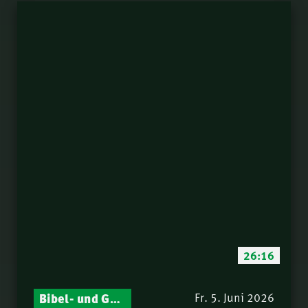
Römer 16,21-24 | Elia
49.
Morise
Römer 16,17-20 |
50.
Samuel Rindlisbacher
Römer 16,7-16 |
51.
Samuel Rindlisbacher
Römer 16,1-6 | Thomas
52.
Lieth
Römer 15,30-33 | Elia
53.
Morise
Römer 15,22-29 |
54.
Norbert Lieth
26:16
Römer 15,17-21 |
55.
Philipp Ottenburg
Bibel- und Gebetsstunde – Jeden Donnerstag neu: Vers-für-Vers-Auslegungen
Fr. 5. Juni 2026
Römer 15,14-16 |